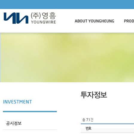
총
71
건
공시정보
번호