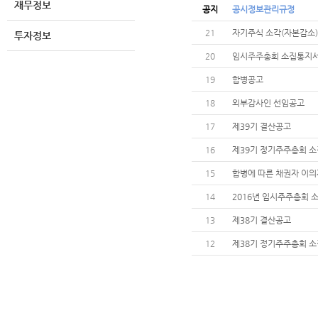
재무정보
공지
공시정보관리규정
21
자기주식 소각(자본감소)에
투자정보
20
임시주주총회 소집통지
19
합병공고
18
외부감사인 선임공고
17
제39기 결산공고
16
제39기 정기주주총회 
15
합병에 따른 채권자 이의
14
2016년 임시주주총회 
13
제38기 결산공고
12
제38기 정기주주총회 