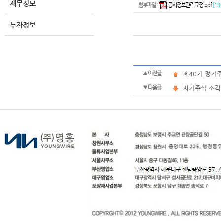
재무정보
첨부파일
:
공시정보관리규정.pdf
[19
투자정보
▲ 이전글
제40기 정기
▼ 다음글
자기주식 소각(