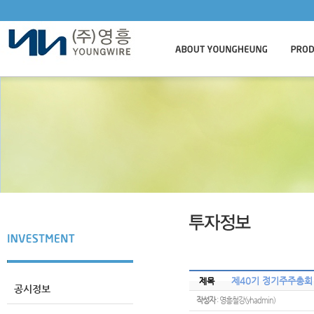
제40기 정기주주총회
제목
공시정보
작성자
: 영흥철강(yhadmin)