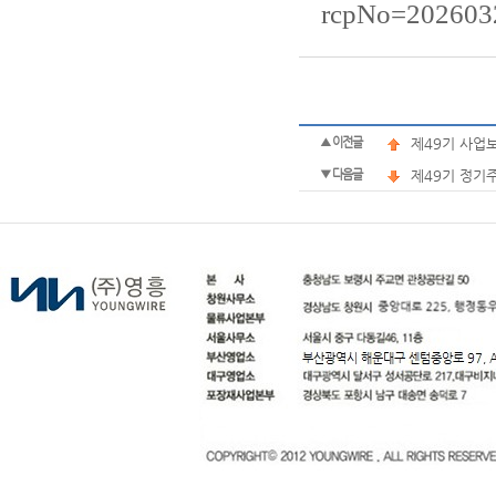
rcpNo=202603
▲ 이전글
제49기 사업
▼ 다음글
제49기 정기