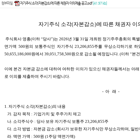
첨부파일
:
자기주식 소각(자본감소)에 따른 채권자 이의제출 공고.pdf
[41.97 kb]
자기주식 소각(자본감소)에 따른 채권자 이
주식회사 영흥(이하 “당사”)는 2026년 3월 31일 개최된 정기주주총회의 특
면가액 500원의 보통주식인 자기주식 23,206,855주를 무상소각하기로 
50,655,186,000원에서 39,051,758,500원으로 감소될 예정입니다. (이하 “본
이에 본건 자본금 감소에 대하여 여하한 이의가 있으신 채권자들께서는 아래
로 이의를 제출하여 주시기 바랍니다.
-
아 래 -
1.
자기주식 소각(자본감소)의 내용
가. 감자 목적 : 기업가치 및 주주가치 제고
나. 소각주식수 : 당사 보유 자기주식 보통주 23,206,855주
다. 소각 방법 : 자본금 감소 (회사가 보유한 자기주식만 무상소각하며, 일
라. 액면 가액 : 500원 (1주당 액면가액)