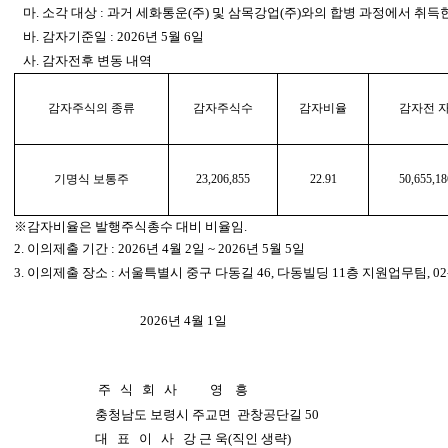
마. 소각 대상 : 과거 세화통운(주) 및 삼목강업(주)와의 합병 과정에서 취
바. 감자기준일 : 2026년 5월 6일
사. 감자전후 변동 내역
감자주식의 종류
감자주식수
감자비율
감자전 
기명식 보통주
23,206,855
22.91
50,655,18
※감자비율은 발행주식총수 대비 비율임.
2. 이의제출 기간 : 2026년 4월 2일 ~ 2026년 5월 5일
3. 이의제출 장소 : 서울특별시 중구 다동길 46, 다동빌딩 11층 지원업무팀, 02-2
2026년 4월 1일
주 식 회 사 영 흥
충청남도 보령시 주교면 관창공단길 50
대 표 이 사 강 근 욱(직인 생략)