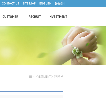
CONTACT US
SITE MAP
ENGLISH
운송관리
> INVESTMENT > 투자정보